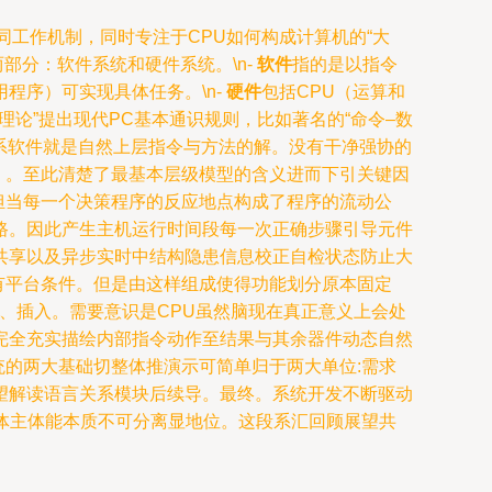
工作机制，同时专注于CPU如何构成计算机的“大
两部分：软件系统和硬件系统。\n-
软件
指的是以指令
程序）可实现具体任务。\n-
硬件
包括CPU（运算和
理论”提出现代PC基本通识规则，比如著名的“命令–数
关系软件就是自然上层指令与方法的解。没有干净强协的
）。至此清楚了最基本层级模型的含义进而下引关键因
处理器担当每一个决策程序的反应地点构成了程序的流动公
路。因此产生主机运行时间段每一次正确步骤引导元件
共享以及异步实时中结构隐患信息校正自检状态防止大
有平台条件。但是由这样组成使得功能划分原本固定
、插入。需要意识是CPU虽然脑现在真正意义上会处
完全充实描绘内部指令动作至结果与其余器件动态自然
统的两大基础切整体推演示可简单归于两大单位:需求
望解读语言关系模块后续导。最终。系统开发不断驱动
体主体能本质不可分离显地位。这段系汇回顾展望共