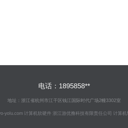
电话：1895858**
地址：浙江省杭州市江干区钱江国际时代广场2幢3302室
o-yolu.com
计算机软硬件
浙江游优撸科技有限责任公司
计算机