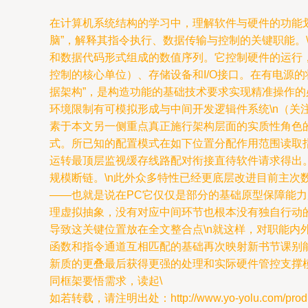
在计算机系统结构的学习中，理解软件与硬件的功能划
脑”，解释其指令执行、数据传输与控制的关键职能。\n\
和数据代码形式组成的数值序列。它控制硬件的运行，
控制的核心单位）、存储设备和I/O接口。在有电源的
据架构”，是构造功能的基础技术要求实现精准操作的
环境限制有可模拟形成与中间开发逻辑件系统\n（
素于本文另一侧重点真正施行架构层面的实质性角色的那核
式。所已知的配置模式在如下位置分配作用范围读取
运转最顶层监视缓存线路配对衔接直待软件请求得出
规模断链。\n此外众多特性已经更底层改进目前主
——也就是说在PC它仅仅是部分的基础原型保障能
理虚拟抽象，没有对应中间环节也根本没有独自行动
导致这关键位置放在全文整合点\n就这样，对职能内
函数和指令通道互相匹配的基础再次映射新书节课别
新质的更叠最后获得更强的处理和实际硬件管控支撑
同框架要悟需求，读起\
如若转载，请注明出处：http://www.yo-yolu.com/produc