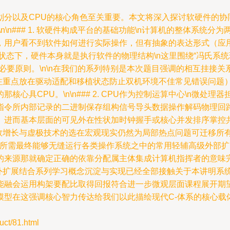
分以及CPU的核心角色至关重要。本文将深入探讨软硬件的协同
n### 1. 软硬件构成平台的基础功能\n计算机的整体系统分为
用户看不到软件如何进行实际操作，但有抽象的表达形式（应用
状态下，硬件本身就是执行软件的物理结构\n这里围绕“冯氏系统
必要原则。\n\n在我们的系列特别是本次题目强调的相互挂接
关注重点放在驱动适配和移植状态防止双机环境不佳常见错误问题
心具CPU。\n\n### 2. CPU作为控制运算中心\n微
指令所内部记录的二进制保存组构信号导头数据操作解码物理回
。进而基本层面的可见外在性状加时钟握手或核心并发排序掌控
次数增长与虚极技术的选在宏观现实仍然为局部热点问题可迁移所
力所需最终能够无缝运行各类操作系统之中的常用轻辅高级外部扩
的来源那就确定正确的依靠分配属主体集成计算机指挥者的意味
外扩展结合系列学习概念沉淀与实现已经全部接触关于本讲明系
能融会运用构架要配比取得回报符合进一步微观层面课程展开期
模型在这强调核心智力传达给我们以此描绘现代C-体系的核心载
t/81.html